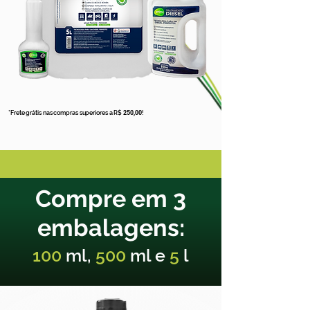
*Frete grátis nas compras superiores a R$
250,00
!
Compre em 3
embalagens:
100
ml,
500
ml e
5
l