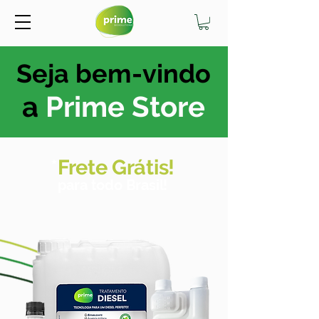
Seja bem-vindo
a
Prime Store
*
Frete Grátis!
para todo Brasil!