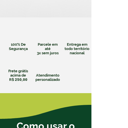
100% De
Parcele em
Entrega em
Segurança
até
todo território
3x
sem juros
nacional
Frete grátis
acima de
Atendimento
R$
250,00
personalizado
Como usar o